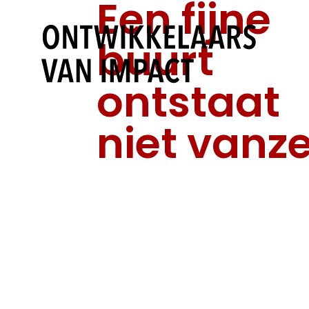
Een fijne
buurt
ontstaat
niet vanze