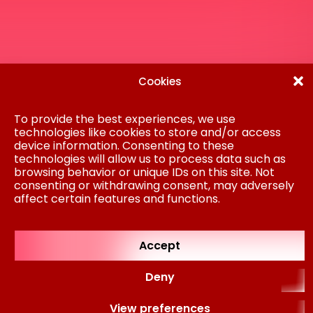
Disclaimer
Privacy Statement
Gedragscode
Cookies
Inkoop
Cookiebeleid
Colofon
To provide the best experiences, we use
technologies like cookies to store and/or access
AM is onderdeel van Koninklijke BAM Groep
device information. Consenting to these
NV © AM 2024
technologies will allow us to process data such as
browsing behavior or unique IDs on this site. Not
Regulated by
RICS
consenting or withdrawing consent, may adversely
affect certain features and functions.
Accept
Deny
View preferences