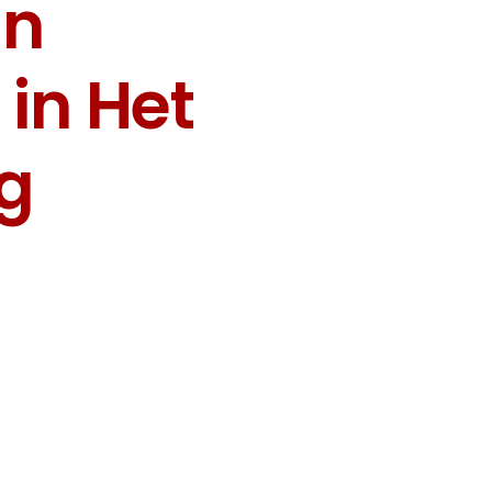
in
 in Het
g