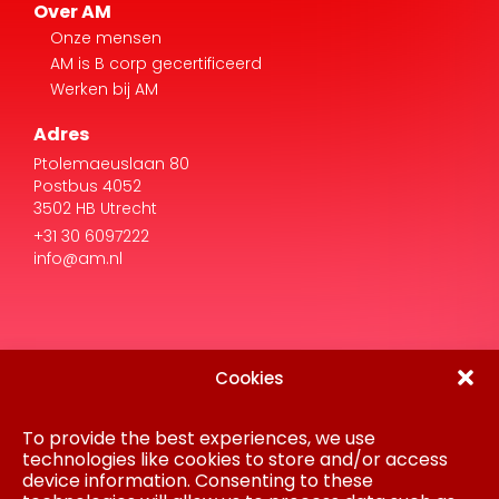
Werken bij AM
Adres
Ptolemaeuslaan 80
Postbus 4052
3502 HB Utrecht
+31 30 6097222
info@am.nl
Cookies
Disclaimer
Privacy Statement
Gedragscode
To provide the best experiences, we use
Inkoop
technologies like cookies to store and/or access
Cookiebeleid
device information. Consenting to these
Colofon