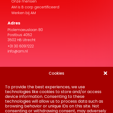
Onze mensen
AM is B corp gecertificeerd
Werken bij AM
Adres
Ptolemaeuslaan 80
Postbus 4052
3502 HB Utrecht
+31 30 6097222
info@am.nl
Cookies
To provide the best experiences, we use
technologies like cookies to store and/or access
device information. Consenting to these
Disclaimer
technologies will allow us to process data such as
Privacy Statement
browsing behavior or unique IDs on this site. Not
Gedragscode
consenting or withdrawing consent, may adversely
Inkoop