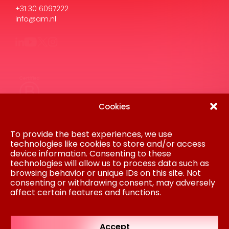
+31 30 6097222
info@am.nl
Cookies
Disclaimer
Privacy Statement
Gedragscode
To provide the best experiences, we use
Inkoop
technologies like cookies to store and/or access
Cookiebeleid
device information. Consenting to these
Colofon
technologies will allow us to process data such as
browsing behavior or unique IDs on this site. Not
AM is onderdeel van Koninklijke BAM Groep
consenting or withdrawing consent, may adversely
NV © AM 2024
affect certain features and functions.
Regulated by
RICS
Accept