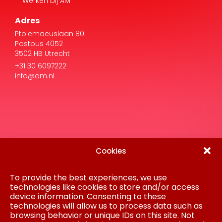
Werken bij AM
Adres
Ptolemaeuslaan 80
Postbus 4052
3502 HB Utrecht
+31 30 6097222
info@am.nl
Cookies
Disclaimer
To provide the best experiences, we use
Privacy Statement
Gedragscode
technologies like cookies to store and/or access
Inkoop
device information. Consenting to these
Cookiebeleid
technologies will allow us to process data such as
Colofon
browsing behavior or unique IDs on this site. Not