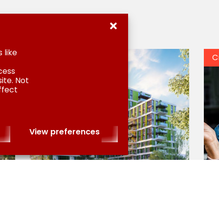
 like
Design for wellbeing
C
cess
ite. Not
ffect
View preferences