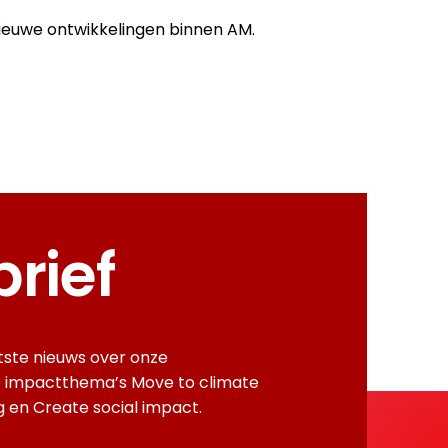
atste nieuws over onze
e impactthema’s Move to climate
ng en Create social impact.
 like
cess
ite. Not
Verzend
ffect
View preferences
es