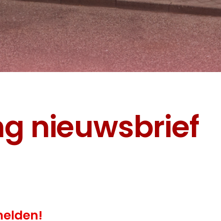
melden!
ieuwe ontwikkelingen binnen AM.
rief