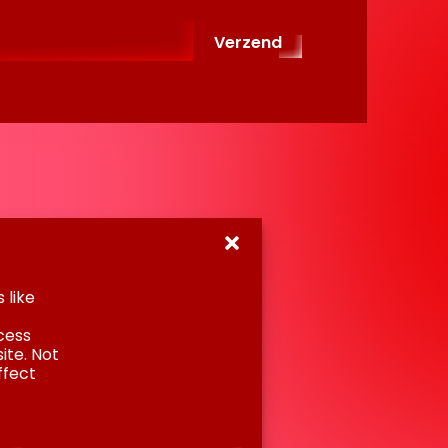
lemaeuslaan 80
tbus 4052
 HB Utrecht
30 6097222
o@am.nl
okiebeleid
Colofon
024