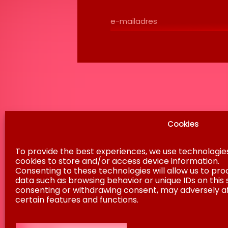
Kantoorontwikkeling
Pto
Pos
Conceptontwikkeling
3502
Impactthema’s
Move to climate positivity
Design for wellbeing
+31 
Create social impact
inf
Projecten
Verhalen
Nieuws & Media
Woningaanbod
Over AM
Onze mensen
AM is B corp gecertificeerd
Werken bij AM
Disclaimer
Privacy Statement
Gedragscode
Inkoop
Co
AM is onderdeel van Koninklijke BAM Groep NV © AM 2