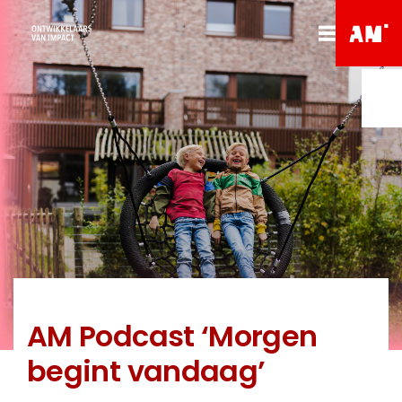
AM Podcast ‘Morgen
begint vandaag’