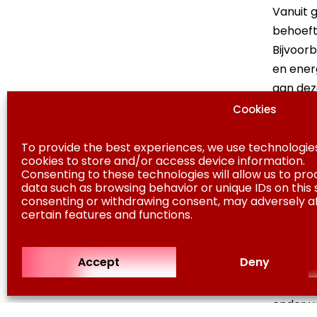
Vanuit 
behoeft
Bijvoorb
en ener
aan dez
samensp
Cookies
ontwikke
To provide the best experiences, we use technologies
cookies to store and/or access device information.
Consenting to these technologies will allow us to pro
data such as browsing behavior or unique IDs on this s
consenting or withdrawing consent, may adversely a
Conv
certain features and functions.
De opst
Accept
Deny
woningb
Binnenl
onder va