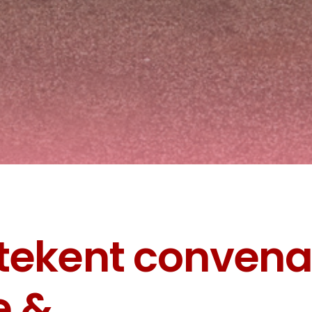
tekent convena
e &