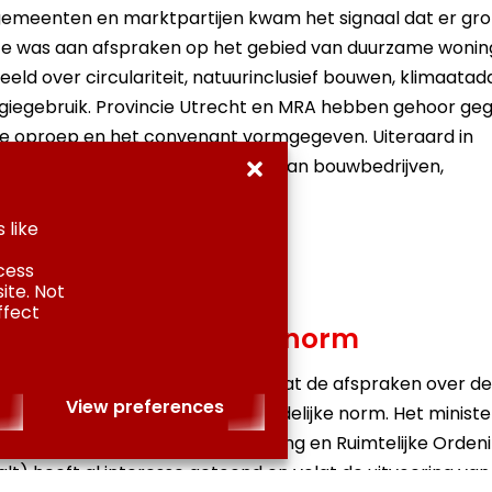
gemeenten en marktpartijen kwam het signaal dat er gro
e was aan afspraken op het gebied van duurzame woni
eeld over circulariteit, natuurinclusief bouwen, klimaatad
giegebruik. Provincie Utrecht en MRA hebben gehoor ge
e oproep en het convenant vormgegeven. Uiteraard in
raak met vertegenwoordigers van bouwbedrijven,
laars en overheidsinstellingen.
 like
cess
ite. Not
ffect
enant als landelijke norm
ellers van het convenant willen dat de afspraken over de
View preferences
ouwnormen gaan gelden als landelijke norm. Het ministe
andse Zaken (waar Volkshuisvesting en Ruimtelijke Orden
lt) heeft al interesse getoond en volgt de uitvoering van