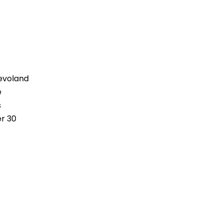
evoland
e
s
r 30