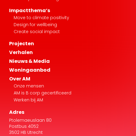
Design for wellbeing
Create social impact
Projecten
Verhalen
Nieuws & Media
Woningaanbod
Over AM
Onze mensen
AM is B corp gecertificeerd
Werken bij AM
Adres
Ptolemaeuslaan 80
Postbus 4052
3502 HB Utrecht
+31 30 6097222
info@am.nl