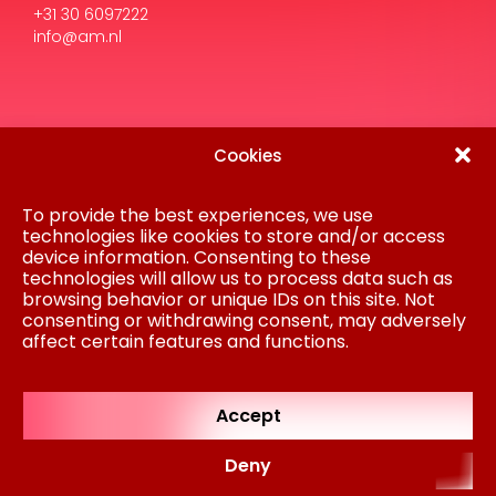
Cookies
Disclaimer
Privacy Statement
To provide the best experiences, we use
Gedragscode
technologies like cookies to store and/or access
Inkoop
Cookiebeleid
device information. Consenting to these
Colofon
technologies will allow us to process data such as
browsing behavior or unique IDs on this site. Not
consenting or withdrawing consent, may adversely
AM is onderdeel van Koninklijke BAM Groep
affect certain features and functions.
NV © AM 2024
Regulated by
RICS
Accept
Deny