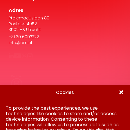
Adres
Ptolemaeuslaan 80
Postbus 4052
3502 HB Utrecht
+31 30 6097222
info@am.nl
Cookies
Disclaimer
Privacy Statement
Gedragscode
To provide the best experiences, we use
Inkoop
technologies like cookies to store and/or access
Cookiebeleid
device information. Consenting to these
Colofon
technologies will allow us to process data such as